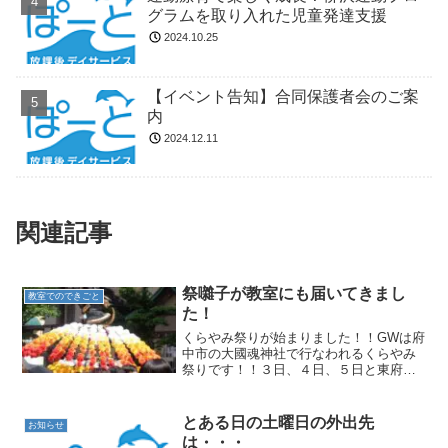
グラムを取り入れた児童発達支援
2024.10.25
【イベント告知】合同保護者会のご案
内
2024.12.11
関連記事
祭囃子が教室にも届いてきまし
教室でのできごと
た！
くらやみ祭りが始まりました！！GWは府
中市の大國魂神社で行なわれるくらやみ
祭りです！！３日、４日、５日と東府中
駅の周りにも神輿や大きな太鼓が通る姿
を見ています！！そんな中、３日(金)は府
中市新町で行なわれているこども神輿に
とある日の土曜日の外出先
お知らせ
参加してきました！...
は・・・