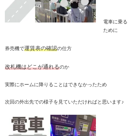
電車に乗る
ために
運賃表の確認
券売機で
の仕方
改札機はどこが通れる
のか
実際にホームに降りることはできなかったため
次回の外出先での様子を見ていただければと思います♪