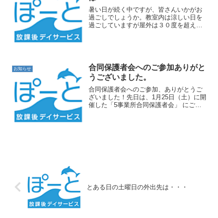
暑い日が続く中ですが、皆さんいかがお
過ごしでしょうか。教室内は涼しい日を
過ごしていますが屋外は３０度を超える
日々が続きますね。。。。夏休みを迎え
る前からこの気温や湿度など心配になり
ますね避暑地を探し、見つけた先
は・・・高幡不動尊京王線でいけ...
合同保護者会へのご参加ありがと
お知らせ
うございました。
合同保護者会へのご参加、ありがとうご
ざいました！先日は、1月25日（土）に開
催した「5事業所合同保護者会」 にご参
加いただき、ありがとうございました！
お忙しい中お越しいただき、とても嬉し
く思っています。至らない点もあったか
と思いますが、少し...
とある日の土曜日の外出先は・・・